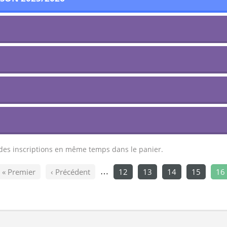
t des inscriptions en même temps dans le panier.
« Premier
‹ Précédent
12
13
14
15
16
…