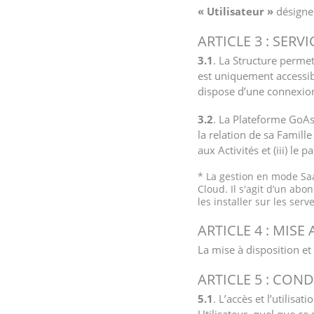
« Utilisateur »
désigne 
ARTICLE 3 : SERVI
3.1
. La Structure perme
est uniquement accessibl
dispose d’une connexion
3.2
. La Plateforme GoAss
la relation de sa Famille
aux Activités et (iii) le 
* La gestion en mode Saa
Cloud. Il s'agit d’un abo
les installer sur les serv
ARTICLE 4 : MIS
La mise à disposition et 
ARTICLE 5 : CON
5.1
. L’accès et l’utilis