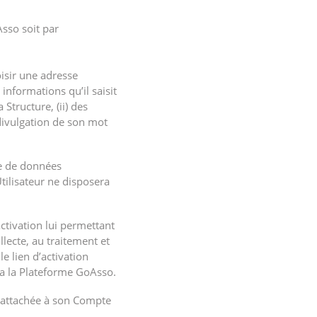
Asso soit par
oisir une adresse
informations qu’il saisit
Structure, (ii) des
a divulgation de son mot
ase de données
tilisateur ne disposera
activation lui permettant
lecte, au traitement et
le lien d’activation
via la Plateforme GoAsso.
 rattachée à son Compte