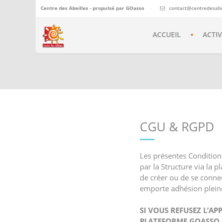
Centre des Abeilles - propulsé par
GOasso
·
contact@centredesabei
ACCUEIL
ACTIV
CGU & RGPD
Les présentes Conditions
par la Structure via la 
de créer ou de se connec
emporte adhésion pleine
SI VOUS REFUSEZ L’AP
PLATEFORME GOASSO E