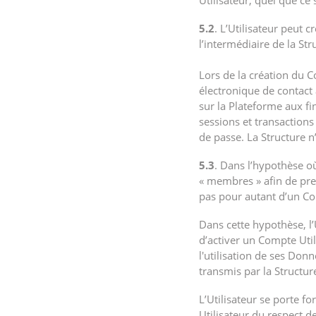
Utilisateur, quel que ce 
5.2
. L’Utilisateur peut 
l’intermédiaire de la Str
Lors de la création du C
électronique de contact a
sur la Plateforme aux fi
sessions et transactions 
de passe. La Structure n
5.3
. Dans l’hypothèse où
« membres » afin de pren
pas pour autant d’un Co
Dans cette hypothèse, l’U
d’activer un Compte Util
l'utilisation de ses Donn
transmis par la Structur
L’Utilisateur se porte f
Utilisateur du respect d