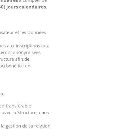
endaires
à compter de
30) jours calendaires
.
isateur et les Données
ves aux inscriptions aux
s seront anonymisées
ucture afin de
 au bénéfice de
so.
non-transférable
n avec la Structure, dans
 la gestion de sa relation