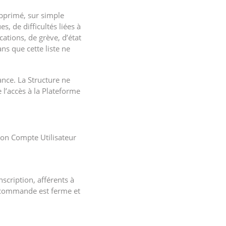
pprimé, sur simple
s, de difficultés liées à
tions, de grève, d’état
s que cette liste ne
nce. La Structure ne
 l’accès à la Plateforme
a son Compte Utilisateur
cription, afférents à
te commande est ferme et