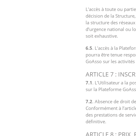
L'accès à toute ou part
décision de la Structure,
la structure des réseau
d’urgence national ou l
soit exhaustive.
6.5
. L'accès à la Plate
pourra être tenue respon
GoAsso sur les activités 
ARTICLE 7 : INS
7.1
. L’Utilisateur a la p
sur la Plateforme GoAss
7.2
. Absence de droit de 
Conformément à l’articl
des prestations de servi
définitive.
ARTICLE 8 : PRIX