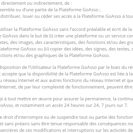
dit, directement ou indirectement, de :
ensemble ou d’une partie de la Plateforme GoAsso ;
, distribuer, louer ou céder ses accès à la Plateforme GoAsso à to
utiliser la Plateforme GoAsso sans l’accord préalable et écrit de la
e GoAsso dans le but de (i) créer une plateforme ou un service con
extes, des images, des caractéristiques, des fonctions et/ou des g
Plateforme GoAsso ou (ii) copier des idées, des signes, des textes,
onctions et/ou des graphiques de la Plateforme GoAsso.
disposition de l’Utilisateur la Plateforme GoAsso par le biais du ré
t accepte que la disponibilité de la Plateforme GoAsso est liée à la
 réseau Internet et aux autres fonctions du réseau Internet et qu
nternet, de par leur complexité de fonctionnement, peuvent être i
ge à tout mettre en œuvre pour assurer la permanence, la continuit
 GoAsso, et notamment un accès 24 heures sur 24, 7 jours sur 7.
le droit d’interrompre ou de suspendre tout ou partie des fonctio
t sans préavis sans être tenue responsable des conséquences 
ancières de ces modifications et interruptions sur les activités de 