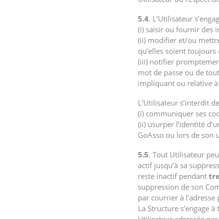
5.4
. L’Utilisateur s’engag
(i) saisir ou fournir de
(ii) modifier et/ou met
qu’elles soient toujours 
(iii) notifier prompteme
mot de passe ou de toute
impliquant ou relative 
L’Utilisateur s’interdit de
(i) communiquer ses cod
(ii) usurper l’identité d
GoAsso ou lors de son u
5.5
. Tout Utilisateur pe
actif jusqu’à sa suppres
reste inactif pendant
tr
suppression de son Comp
par courrier à l'adresse 
La Structure s’engage à