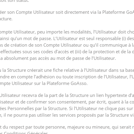
soit son statut.
créer son Compte Utilisateur soit directement via la Plateforme Go
ucture.
ompte Utilisateur, peu importe les modalités, l’Utilisateur doit ch
insi qu’un mot de passe. L’Utilisateur est seul responsable (i) des 
ns de création de son Compte Utilisateur ou qu’il communique à la 
effectuées sous ses codes d’accès et (iii) de la protection et de l
’a absolument pas accès au mot de passe de l’Utilisateur.
 la Structure créerait une fiche relative à l’Utilisateur dans sa b
dre en compte l’adhésion ou toute inscription de l’Utilisateur, l’U
mpte Utilisateur sur la Plateforme GoAsso.
tilisateur recevra de la part de la Structure un lien hypertexte d’
isateur et de confirmer son consentement, par écrit, quant à la col
ées Personnelles par la Structure. Si l’Utilisateur ne clique pas sur 
e, il ne pourra pas utiliser les services proposés par la Structure 
ort du respect par toute personne, majeure ou mineure, qui serait
es Conditions Générales.