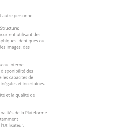
ut autre personne
 Structure;
current utilisant des
raphiques identiques ou
 des images, des
seau Internet.
 disponibilité des
e les capacités de
négales et incertaines.
é et la qualité de
nnalités de la Plateforme
notamment
l’Utilisateur.