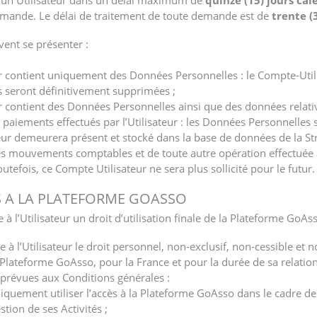
r un Utilisateur dans un délai maximum de
quinze (15) jours cal
demande. Le délai de traitement de toute demande est de
trente (
vent se présenter :
eur contient uniquement des Données Personnelles : le Compte-Util
s seront définitivement supprimées ;
ur contient des Données Personnelles ainsi que des données relati
ux paiements effectués par l’Utilisateur : les Données Personnelle
eur demeurera présent et stocké dans la base de données de la Str
des mouvements comptables et de toute autre opération effectuée
outefois, ce Compte Utilisateur ne sera plus sollicité pour le futur.
ES A LA PLATEFORME GOASSO
 à l’Utilisateur un droit d’utilisation finale de la Plateforme GoAs
e à l’Utilisateur le droit personnel, non-exclusif, non-cessible et 
la Plateforme GoAsso, pour la France et pour la durée de sa relatio
s prévues aux Conditions générales :
uniquement utiliser l’accès à la Plateforme GoAsso dans le cadre de
stion de ses Activités ;