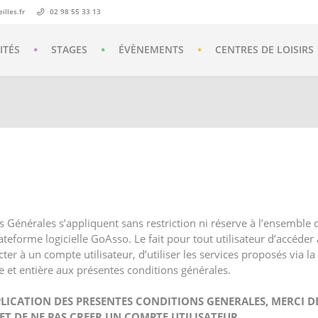
lles.fr
02 98 55 33 13
ITÉS
STAGES
ÉVÈNEMENTS
CENTRES DE LOISIRS
 Générales s’appliquent sans restriction ni réserve à l’ensemble
plateforme logicielle GoAsso. Le fait pour tout utilisateur d’accéde
ter à un compte utilisateur, d’utiliser les services proposés via 
 et entière aux présentes conditions générales.
PLICATION DES PRESENTES CONDITIONS GENERALES, MERCI D
T DE NE PAS CREER UN COMPTE UTILISATEUR.