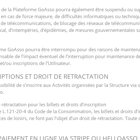
ie de la Plateforme GoAsso pourra également être suspendu ou su
 en cas de force majeure, de difficultés informatiques ou technique
x de télécommunications, de blocage des réseaux de télécommunica
ocal, d’intempéries, d’épidémies, de mesures gouvernementales san
forme GoAsso pourra être interrompu pour des raisons de maintena
sable de l’impact éventuel de l’interruption pour maintenance de
et/ou inscriptions de l’Utilisateur.
CRIPTIONS ET DROIT DE RETRACTATION
ossibilité de s’inscrire aux Activités organisées par la Structure vi
o.
rétractation pour les billets et droits d’inscription
e L.121-20-4 du Code de la Consommation, les billets et droits d’ins
ces de loisirs, ne font pas l’objet d’un droit de rétractation. Tou
, PAIEMENT EN LIGNE VIA STRIPE OU HELLOASSO